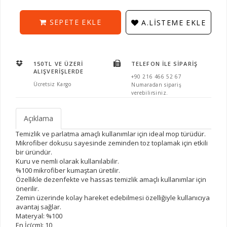
SEPETE EKLE
A.LISTEME EKLE
150TL VE ÜZERI
TELEFON İLE SIPARIŞ
ALIŞVERIŞLERDE
+90 216 466 52 67
Ücretsiz Kargo
Numaradan sipariş
verebilirsiniz.
Açıklama
Temizlik ve parlatma amaçlı kullanımlar için ideal mop türüdür.
Mikrofiber dokusu sayesinde zeminden toz toplamak için etkili
bir üründür.
Kuru ve nemli olarak kullanılabilir.
%100 mikrofiber kumaştan üretilir.
Özellikle dezenfekte ve hassas temizlik amaçlı kullanımlar için
önerilir.
Zemin üzerinde kolay hareket edebilmesi özelliğiyle kullanıcıya
avantaj sağlar.
Materyal: %100
En İç(cm): 10