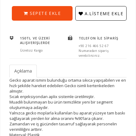
SEPETE EKLE
A.LISTEME EKLE
150TL VE ÜZERI
TELEFON İLE SIPARIŞ
ALIŞVERIŞLERDE
+90 216 466 52 67
Ücretsiz Kargo
Numaradan sipariş
verebilirsiniz.
Açıklama
Gecko aparat ismini bulunduğu ortama sıkıca yapışabilen ve en
hızlı şekilde hareket edebilen Gecko isimli kertenkeleden
almıştır.
Sıcak enjeksiyondan aplix sistemle üretilmiştir.
Muadili bulunmayan bu ürün temizlikte yeni bir segment
oluşturmaya adaydır.
Yalnızca gecko moplarla kullanılan bu aparat yüzeye tam baskı
sağlayarak yerden kir alma oranını %90'lara çıkarır.
Zamandan ve iş gücünden tasarruf sağlayarak personelin
verimliliğini arttırır.
Materyal: Plastik