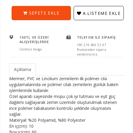
SEPETE EKLE
A.LISTEME EKLE
150TL VE ÜZERI
TELEFON İLE SIPARIŞ
ALIŞVERIŞLERDE
+90 216 466 52 67
Ücretsiz Kargo
Numaradan sipariş
verebilirsiniz.
Açıklama
Mermer, PVC ve Linolium zeminlerin ilk polimer cila
uygulamalarında ve polimer cilalı zeminlerin günlük bakım
işlemlerinde kullanılır.
Özel aparatı sayesinde mopu çok iyi tutması ve eşit güç
dağılımı sağlayarak zemin üzerinde oluşturulmak istenen
ince polimer tabakasının kontrolü şeklinde oluşmasını
sağlar.
Materyal: %20 Polyamid, %80 Polyester
En iç(cm): 10
Boy iç(cm): 60