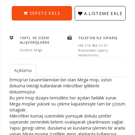
SEPETE EKLE
A.LISTEME EKLE
150TL VE ÜZERI
TELEFON İLE SIPARIŞ
ALIŞVERIŞLERDE
+90 216 466 52 67
Ücretsiz Kargo
Numaradan sipariş
verebilirsiniz.
Açıklama
Ermop'un tasarımlarından biri olan Mega mop, üstün
dokuma tekniği kullanılarak mikrofiber ipliklerle
dokunmuştur.
Bu yeni mop dizaynı temizlikte her açıdan farklılık sunar.
Mega moplar yüksek su çekme kapasitesiyle tam bir çözüm
ortağıdır.
Mikrofiber kumaş üzerindeki yumuşak dokulu şeritler
sayesinde zemindeki kirlerin ovalayarak çıkarılmasını sağlar.
Yapısı gereği silme, durulama ve kurulama işlemini bir arada
yapan Mega moplar özellikle geniş alanlarda kullanıcıya