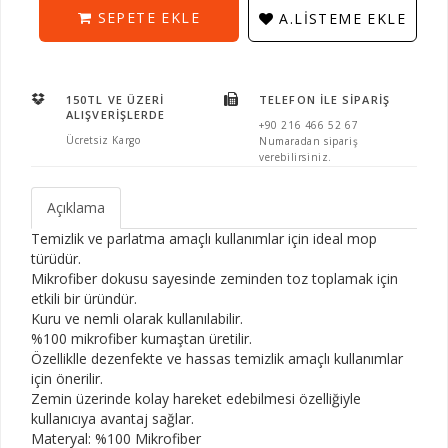
SEPETE EKLE
A.LISTEME EKLE
150TL VE ÜZERI
TELEFON İLE SIPARIŞ
ALIŞVERIŞLERDE
+90 216 466 52 67
Ücretsiz Kargo
Numaradan sipariş
verebilirsiniz.
Açıklama
Temizlik ve parlatma amaçlı kullanımlar için ideal mop
türüdür.
Mikrofiber dokusu sayesinde zeminden toz toplamak için
etkili bir üründür.
Kuru ve nemli olarak kullanılabilir.
%100 mikrofiber kumaştan üretilir.
Özelliklle dezenfekte ve hassas temizlik amaçlı kullanımlar
için önerilir.
Zemin üzerinde kolay hareket edebilmesi özelliğiyle
kullanıcıya avantaj sağlar.
Materyal: %100 Mikrofiber