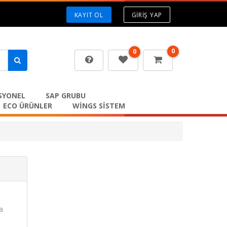
KAYIT OL
GIRIŞ YAP
0
0
SYONEL
SAP GRUBU
ECO ÜRÜNLER
WİNGS SİSTEM
a