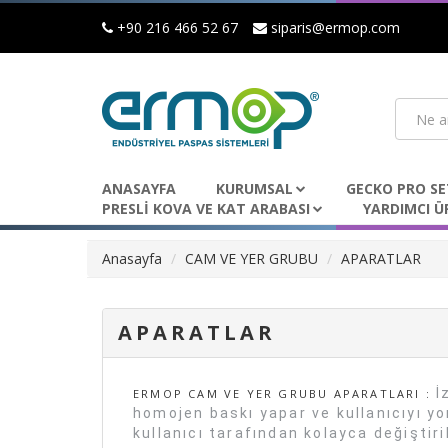
+90 216 466 52 67
siparis@ermop.com
ANASAYFA
KURUMSAL
GECKO PRO SE
PRESLİ KOVA VE KAT ARABASI
YARDIMCI Ü
Anasayfa
CAM VE YER GRUBU
APARATLAR
APARATLAR
İ
ERMOP CAM VE YER GRUBU APARATLARI :
homojen baskı yapar ve kullanıcıyı 
kullanıcı tarafından kolayca değiştiril