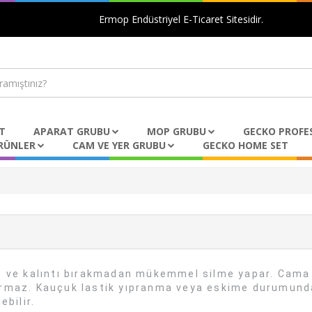
Ermop Endüstriyel E-Ticaret Sitesidir.
T
APARAT GRUBU
MOP GRUBU
GECKO PROFE
RÜNLER
CAM VE YER GRUBU
GECKO HOME SET
z ve kalıntı bırakmadan mükemmel silme yapar. Cama
yormaz. Kauçuk lastik yıpranma veya eskime durumund
ebilir.