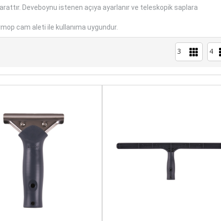
aparattır. Deveboynu istenen açıya ayarlanır ve teleskopik saplara
rmop cam aleti ile kullanıma uygundur.
3
4