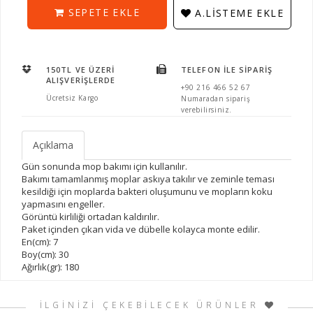
SEPETE EKLE
A.LISTEME EKLE
150TL VE ÜZERI
TELEFON İLE SIPARIŞ
ALIŞVERIŞLERDE
+90 216 466 52 67
Ücretsiz Kargo
Numaradan sipariş
verebilirsiniz.
Açıklama
Gün sonunda mop bakımı için kullanılır.
Bakımı tamamlanmış moplar askıya takılır ve zeminle teması
kesildiği için moplarda bakteri oluşumunu ve mopların koku
yapmasını engeller.
Görüntü kirliliği ortadan kaldırılır.
Paket içinden çıkan vida ve dübelle kolayca monte edilir.
En(cm): 7
Boy(cm): 30
Ağırlık(gr): 180
İLGİNİZİ ÇEKEBİLECEK ÜRÜNLER