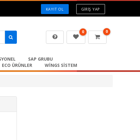
KAYIT OL
GIRIŞ YAP
0
0
SYONEL
SAP GRUBU
ECO ÜRÜNLER
WİNGS SİSTEM