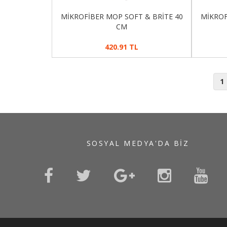
MİKROFİBER MOP SOFT & BRİTE 40
MİKROF
CM
420.91 TL
1
SOSYAL MEDYA'DA BIZ