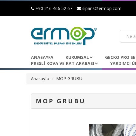
+90 216 466 52 67
siparis@ermop.com
ANASAYFA
KURUMSAL
GECKO PRO SE
PRESLİ KOVA VE KAT ARABASI
YARDIMCI Ü
Anasayfa
MOP GRUBU
MOP GRUBU