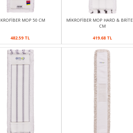
İKROFİBER MOP 50 CM
MİKROFİBER MOP HARD & BRİTE
CM
482.59 TL
419.68 TL